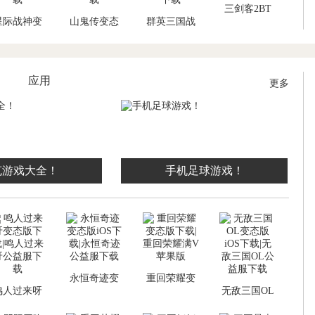
三剑客2BT
载
星际战神变
山鬼传变态
群英三国战
版下载|三剑
态版下载|星
版下载|山鬼
纪BT版下载|
客2变态版下
际战神内购
传无限元宝
群英三国战
载
破解版下载
破解版下载
纪变态版下
应用
更多
载
克游戏大全！
手机足球游戏！
永恒奇迹变
重回荣耀变
鸣人过来呀
无敌三国OL
态版iOS下
态版下载|重
变态版下载|
变态版iOS下
载|永恒奇迹
回荣耀满V苹