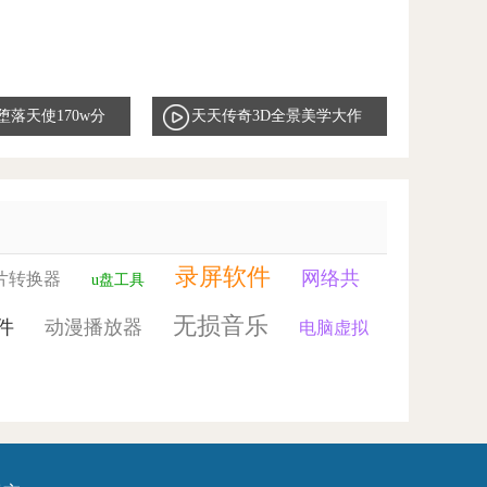
堕落天使170w分
天天传奇3D全景美学大作
推荐
宣传片震撼首曝
录屏软件
网络共
片转换器
u盘工具
无损音乐
件
动漫播放器
电脑虚拟