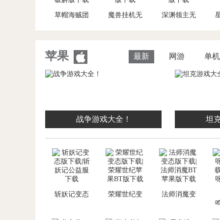
草帽海贼团
魔兽挂机无
深渊领主无
无限钻石版
限钻石版下
限元宝版下
下载|草帽海
载|魔兽挂机
载|深渊领主
贼团内购破
内购破解版
内购破解版
苹果
最新
网游
单机
解版下载
下载
下载
战争游戏大全！
坦
斩妖记变态
荣耀世纪变
法师消魔变
版下载|斩妖
态版下载|荣
态版下载|法
记公益服下
耀世纪苹果
师消魔BT苹