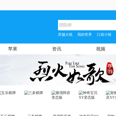
穿越火线
我的世界
口袋小镇
苹果
资讯
视频