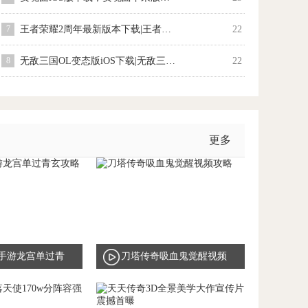
7
王者荣耀2周年最新版本下载|王者荣耀2周年活动最新版
22
8
无敌三国OL变态版iOS下载|无敌三国OL公益服下载
22
更多
手游龙宫单过青
刀塔传奇吸血鬼觉醒视频
频
攻略