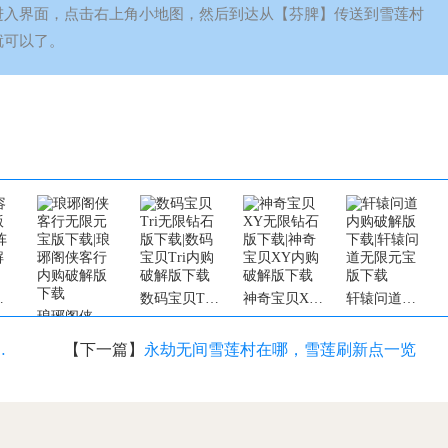
进入界面，点击右上角小地图，然后到达从【芬脾】传送到雪莲村
就可以了。
态版
数码宝贝Tri变态版
神奇宝贝XY变态版
轩辕问道变态版
琅琊阁侠客行变态版
效果机制与实战运用
【下一篇】
永劫无间雪莲村在哪，雪莲刷新点一览