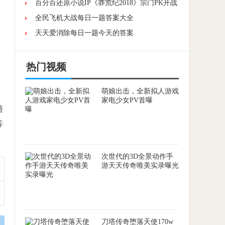
百分百还原小说IP《莽荒纪2018》宗门PK开战
，
全民飞机大战每日一题答案大全
天天爱消除每日一题今天的答案
，
热门视频
萌娘出击，全新拟人游戏
家电少女PV首曝
随
等
次世代的3D全景动作手
游天天传奇唯美实录曝光
刀塔传奇堕落天使170w