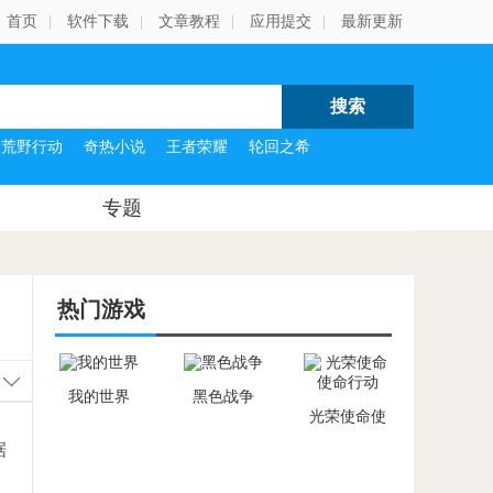
首页
|
软件下载
|
文章教程
|
应用提交
|
最新更新
荒野行动
奇热小说
王者荣耀
轮回之希
专题
热门游戏
我的世界
黑色战争
光荣使命使
命行动
据