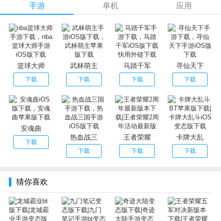
手游
单机
应用
2.【热血攻城 巅峰对决】---攻城掠地 金戈铁马斩敌酋
3.【名将助阵 决胜沙场】---并肩作战 百变武将组合
4.【浮空战斗 连击破敌】---畅爽打击 无缝连招必杀
5.【史实爵位 封侯拜将】---名垂青史 破敌建功立业
篮球大师
武林萌主
马踏千军
寻仙天下
下载
下载
下载
下载
安魂曲
热血战三
王者荣耀
卡牌大乱
下载
下载
下载
下载
猜你喜欢