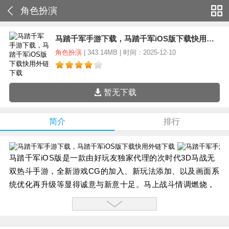
角色扮演
马踏千军手游下载，马踏千军iOS版下载快用外链下载
角色扮演
| 343.14MB | 时间：2025-12-10
暂无下载
简介
排行
马踏千军iOS版是一款由好玩友独家代理的次时代3D马战无
双热斗手游，全新游戏CG的加入、新玩法添加、以及画面系
统优化再升级等显得诚意与新意十足。马上战斗情调燃烧，
英雄会聚在三国战场上一争高下，再续三国争霸梦想。
马踏千军iOS版游戏特色：
1.【马战无双 一骑当千】---骑马砍杀 驰骋疆场战天下