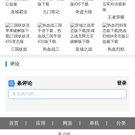
龙城霸业
九门笔记
奇迹大陆
王者荣耀
三国妖妖
热血战三
皇城之战
热血烈焰
评论
条评论
登录
0
来说两句吧...
首页
应用
网游
单机
分类
客户端
|