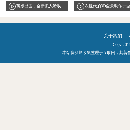
萌娘出击，全新拟人游戏
次世代的3D全景动作手
家电少女PV首曝
天天传奇唯美实录曝光
关于我们
Copy 2018
本站资源均收集整理于互联网，其著