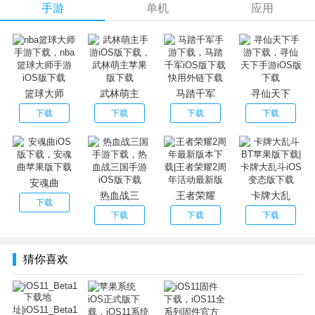
手游
单机
应用
1.黑暗模式
原本白色的介面变黑，文字反白，但蓝色的部分却没有反成
橙色;
2.更自然的Siri
Siri在iOS 10有长足发展，支持第3方App进行指令，而在
篮球大师
武林萌主
马踏千军
寻仙天下
iOS 11，苹果可能会配合英国剑桥大学合作，目的是令Siri更
下载
下载
下载
下载
自然读出语音，而且会更智能更调皮;
3.FaceTIme群组视像通话
在今年初有报告指出iOS 11将会透过iMessage群组新增群组
视像通讯功能，让2人以上的群组可以面对面进行对话了;
安魂曲
4.32bit应用程序会被淘汰
热血战三
王者荣耀
卡牌大乱
下载
当你打开32位应用程序的时候，会出现一个警告，指令这个
下载
下载
下载
应用程序将不能在未来的iOS运行，开发者应该应用程序升
级支持新装置;
猜你喜欢
5.苹果地图大改进
上半年提到的苹果地图，为了提升地图的质量，苹果收购了
多家地图开发公司，用于在iOS 11新增室内导航以及改善地