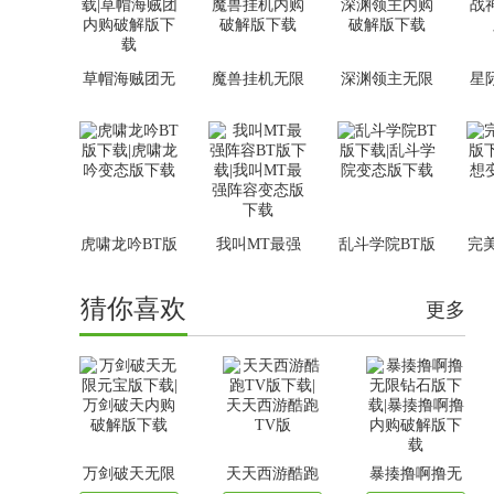
草帽海贼团无
魔兽挂机无限
深渊领主无限
星
限钻石版下载|
钻石版下载|魔
元宝版下载|深
版
草帽海贼团内
兽挂机内购破
渊领主内购破
神
购破解版下载
解版下载
解版下载
虎啸龙吟BT版
我叫MT最强
乱斗学院BT版
完
下载|虎啸龙吟
阵容BT版下
下载|乱斗学院
下
变态版下载
载|我叫MT最
变态版下载
变
猜你喜欢
更多
强阵容变态版
下载
万剑破天无限
天天西游酷跑
暴揍撸啊撸无