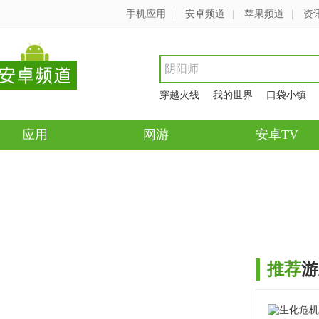
手机应用
|
安卓频道
|
苹果频道
|
资
穿越火线
我的世界
口袋小镇
应用
网游
安卓TV
推荐
游