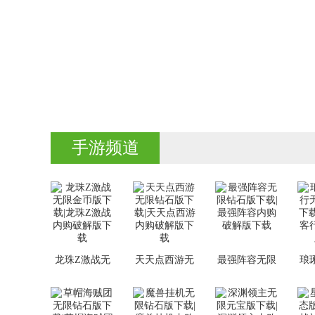
手游频道
龙珠Z激战无
天天点西游无
最强阵容无限
琅
限金币版下载|
限钻石版下载|
钻石版下载|最
无
龙珠Z激战内
天天点西游内
强阵容内购破
载
购破解版下载
购破解版下载
解版下载
行