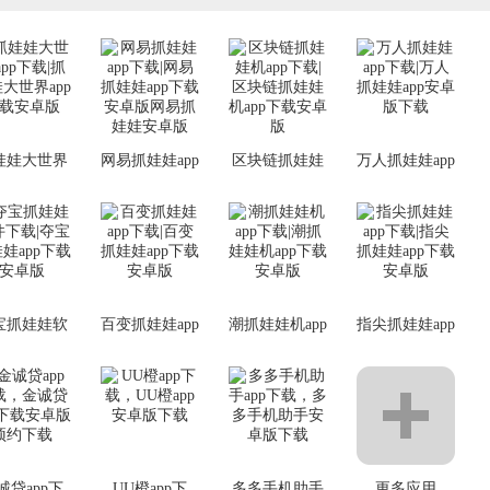
娃娃大世界
网易抓娃娃app
区块链抓娃娃
万人抓娃娃app
pp下载|抓娃
下载|网易抓娃
机app下载|区
下载|万人抓娃
世界app下
娃app下载安卓
块链抓娃娃机
娃app安卓版下
载安卓版
版网易抓娃娃
app下载安卓版
载
安卓版
宝抓娃娃软
百变抓娃娃app
潮抓娃娃机app
指尖抓娃娃app
下载|夺宝抓
下载|百变抓娃
下载|潮抓娃娃
下载|指尖抓娃
app下载安
娃app下载安卓
机app下载安卓
娃app下载安卓
卓版
版
版
版
诚贷app下
UU橙app下
多多手机助手
更多应用