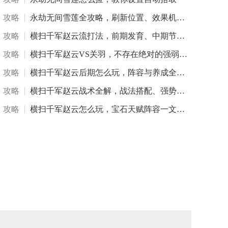
攻略
永劫无间雪莲全攻略，刷新位置、效果机制与实战运用
攻略
横扫千军赵云流打法，前期发育、中期节奏、后期收割
攻略
横扫千军赵云VS关羽，不存在绝对的强弱之分
攻略
横扫千军赵云后期怎么玩，阵容与养成全攻略
攻略
横扫千军赵云战术全解，战法搭配、强势阵容一览
攻略
横扫千军赵云怎么玩，宝石天赋阵容一文搞定