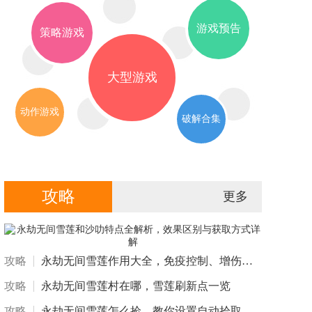
游戏预告
策略游戏
大型游戏
动作游戏
破解合集
攻略
更多
攻略
永劫无间雪莲作用大全，免疫控制、增伤效果详解
攻略
永劫无间雪莲村在哪，雪莲刷新点一览
攻略
永劫无间雪莲怎么捡，教你设置自动拾取