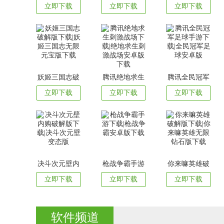
立即下载
立即下载
立即下载
元宝版下载|万
TV版下载|天
限钻石版下载|
剑破天内购破
天西游酷跑TV
暴揍撸啊撸内
解版下载
版
购破解版下载
妖姬三国志破
腾讯绝地求生
腾讯全民冠军
立即下载
立即下载
立即下载
解版下载|妖姬
刺激战场下载|
足球手游下载|
三国志无限元
绝地求生刺激
全民冠军足球
宝版下载
战场安卓版下
安卓版
载
决斗次元壁内
枪战争霸手游
你来嘛英雄破
立即下载
立即下载
立即下载
购破解版下载|
下载|枪战争霸
解版下载|你来
决斗次元壁变
安卓版下载
嘛英雄无限钻
态版
石版下载
软件频道