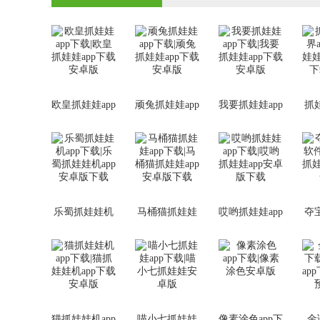
欧皇抓娃娃app
顽兔抓娃娃app
我要抓娃娃app
抓
下载|欧皇抓娃
下载|顽兔抓娃
下载|我要抓娃
a
娃app下载安卓
娃app下载安卓
娃app下载安卓
娃大
版
版
版
乐蜀抓娃娃机
马桶猫抓娃娃
哎哟抓娃娃app
夺
app下载|乐蜀
app下载|马桶
下载|哎哟抓娃
件
抓娃娃机app安
猫抓娃娃app安
娃app安卓版下
娃娃
卓版下载
卓版下载
载
猫抓娃娃机app
喵小七抓娃娃
像素涂色app下
金