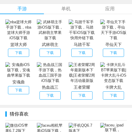
流春芳神社，一个提供二次元分享的地方。本站成员皆可上
手游
单机
应用
传分享资源，是一个实时更新的自由交流分享的平台。有着
最为精致的播放界面，有着最为丰富的漫画资源，有着最为
强大的解码能力，让您可以免费观看所有漫画!
流春芳神社网址应用特色：
1、资源分类查询，快速搜寻到你想要的漫画资源;
篮球大师
武林萌主
马踏千军
寻仙天下
2、里番屋拥有海量资源实现搜索查询效果，各类经典里番一
下载
下载
下载
下载
触即达;
3、提供资源推荐功能，与平台小伙伴一起分享好资源;
4、个人主页能够进行各项设置，打造你的私人专属服务客户
端。
安魂曲
流春芳神社网址使用说明：
热血战三
王者荣耀
卡牌大乱
下载
热泪祝贺神社的盛大内测，请大家对神社献上一句最诚挚的
下载
下载
下载
祝福，我们会一直陪伴在伙伴们的身边，再次感谢大家对神
社的支持，希望大家能够一如既往地支持、帮助我们。总是
猜你喜欢
不管是看过以上内容的老朋友还是有缘的新朋友，让咱先吼
一句：神社终于又回来啦。